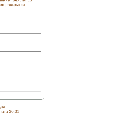
чение трех лет со
 ее раскрытия
ции
ната 30,31