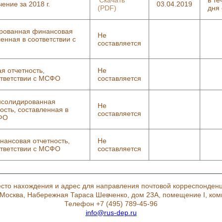
Скачать
в те
ение за 2018 г.
03.04.2019
(PDF)
дня
ированная финансовая
Не
ленная в соответствии с
составляется
я отчетность,
Не
ответствии с МСФО
составляется
нсолидированная
Не
ость, составленная в
составляется
СФО
ансовая отчетность,
Не
ответствии с МСФО
составляется
сто нахождения и адрес для направления почтовой корреспонден
. Москва, Набережная Тараса Шевченко, дом 23А, помещение I, ком
Телефон +7 (495) 789-45-96
info@rus-dep.ru