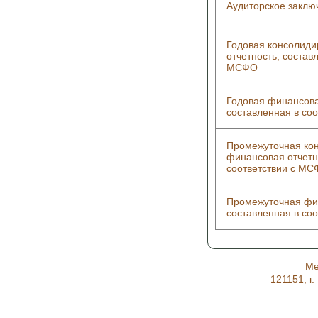
Аудиторское заключ
Годовая консолид
отчетность, состав
МСФО
Годовая финансова
составленная в со
Промежуточная ко
финансовая отчетн
соответствии с М
Промежуточная фин
составленная в со
Ме
121151, г