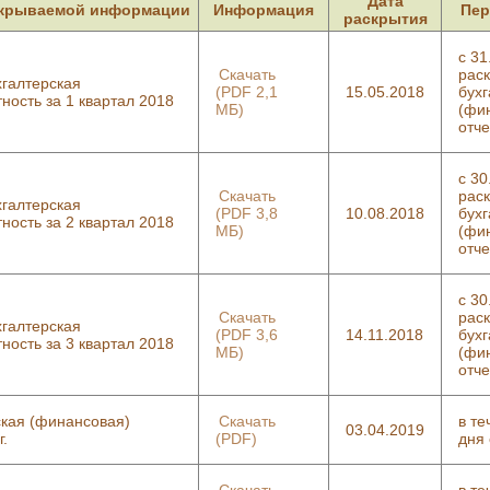
Дата
скрываемой информации
Информация
Пер
раскрытия
с 31
Скачать
рас
галтерская
(PDF 2,1
15.05.2018
бухг
ность за 1 квартал 2018
МБ)
(фи
отче
с 30
Скачать
рас
галтерская
(PDF 3,8
10.08.2018
бухг
ность за 2 квартал 2018
МБ)
(фи
отче
с 30
Скачать
рас
галтерская
(PDF 3,6
14.11.2018
бухг
ность за 3 квартал 2018
МБ)
(фи
отче
ская (финансовая)
Скачать
в те
03.04.2019
г.
(PDF)
дня